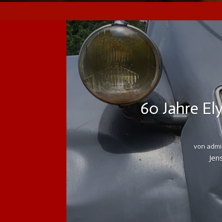
60 Jahre El
von
admi
Jen