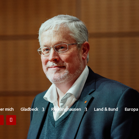
er mich
Gladbeck
Recklinghausen
Land & Bund
Europa