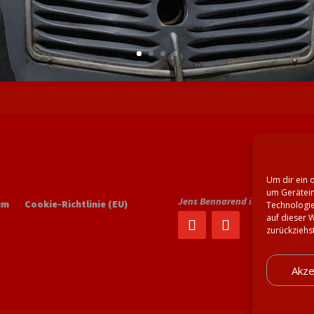
Um dir ein 
um Gerätein
Jens Bennarend in den sozialen
um
Cookie-Richtlinie (EU)
Technologie
auf dieser 
zurückziehs
Akze