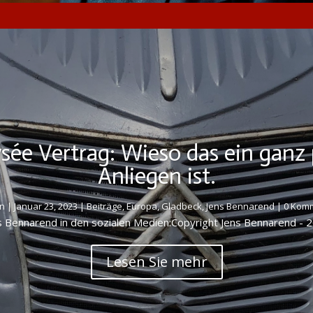
ysée Vertrag: Wieso das ein ganz 
Anliegen ist.
n
|
Januar 23, 2023
|
Beiträge
,
Europa
,
Gladbeck
,
Jens Bennarend
| 0 Kom
s Bennarend in den sozialen Medien:Copyright Jens Bennarend - 
Lesen Sie mehr